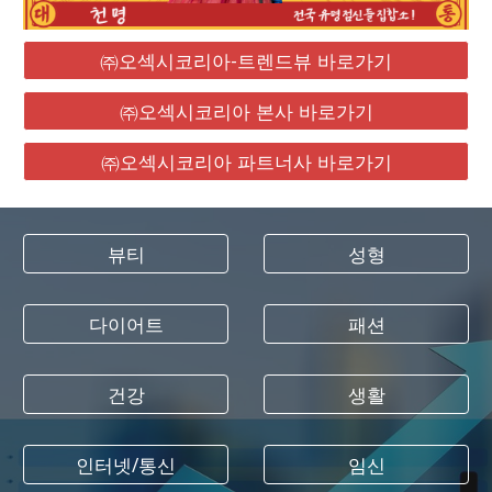
㈜오섹시코리아-트렌드뷰 바로가기
㈜오섹시코리아 본사 바로가기
㈜오섹시코리아 파트너사 바로가기
뷰티
성형
다이어트
패션
건강
생활
인터넷/통신
임신